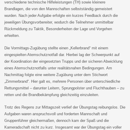
verschiedene technische Hilfeleistungen (TH) sowie kleinere
Brandlagen, die von den Mannschaften selbstständig gemeistert
wurden. Nach jeder Aufgabe erfolgte ein kurzes Feedback durch die
jeweiligen Übungsvorbereiter, wodurch die Teilnehmer unmittelbar
Rückmeldung zu Taktik, Besonderheiten der Lage und Vorgehen
erhielten.
Die Vormittags-Zugübung stellte einen „Kellerbrand“ mit einem
eingespielten Atemschutznotfall dar. Hierbei lag der Schwerpunkt auf
der Koordination der eingesetzten Trupps und der sicheren Abwicklung
eines Atemschutznotfalls unter realitätsnahen Bedingungen. Am
Nachmittag folgte eine weitere Zugübung unter dem Stichwort
„Zimmerbrand“. Hier galt es, mehrere Personen über unterschiedliche
Rettungsmittel – darunter Leitern, Sprungpolster und Fluchthauben – zu
retten und die Brandbekämpfung gleichzeitig einzuleiten.
Trotz des Regens zur Mittagszeit verlief der Übungstag reibungslos. Die
Aufgaben waren anspruchsvoll und forderten Mannschaft und
Gruppenführer gleichermaßen, dennoch kam der Spaß und die
Kameradschaft nicht zu kurz. Insgesamt war der Übungstag ein voller