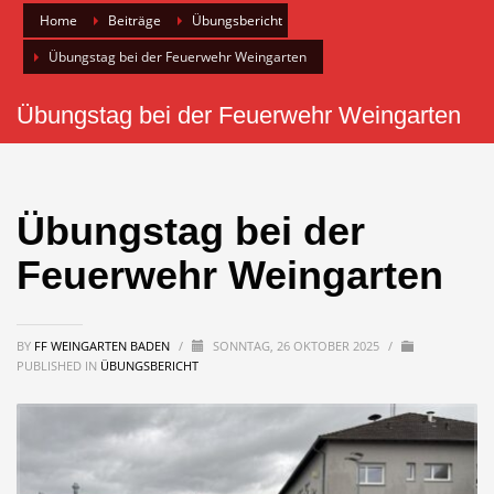
Home
Beiträge
Übungsbericht
Übungstag bei der Feuerwehr Weingarten
Übungstag bei der Feuerwehr Weingarten
Übungstag bei der
Feuerwehr Weingarten
BY
FF WEINGARTEN BADEN
/
SONNTAG, 26 OKTOBER 2025
/
PUBLISHED IN
ÜBUNGSBERICHT