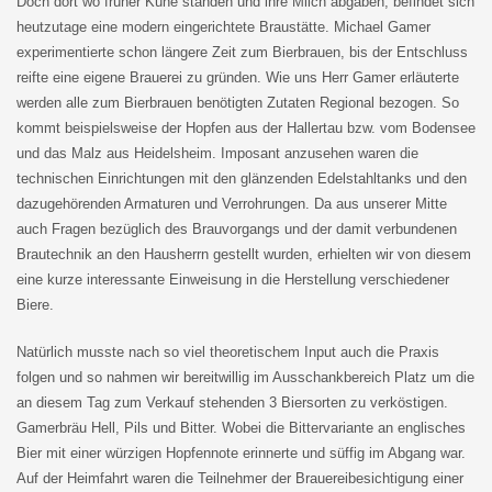
Doch dort wo früher Kühe standen und ihre Milch abgaben, befindet sich
heutzutage eine modern eingerichtete Braustätte. Michael Gamer
experimentierte schon längere Zeit zum Bierbrauen, bis der Entschluss
reifte eine eigene Brauerei zu gründen. Wie uns Herr Gamer erläuterte
werden alle zum Bierbrauen benötigten Zutaten Regional bezogen. So
kommt beispielsweise der Hopfen aus der Hallertau bzw. vom Bodensee
und das Malz aus Heidelsheim. Imposant anzusehen waren die
technischen Einrichtungen mit den glänzenden Edelstahltanks und den
dazugehörenden Armaturen und Verrohrungen. Da aus unserer Mitte
auch Fragen bezüglich des Brauvorgangs und der damit verbundenen
Brautechnik an den Hausherrn gestellt wurden, erhielten wir von diesem
eine kurze interessante Einweisung in die Herstellung verschiedener
Biere.
Natürlich musste nach so viel theoretischem Input auch die Praxis
folgen und so nahmen wir bereitwillig im Ausschankbereich Platz um die
an diesem Tag zum Verkauf stehenden 3 Biersorten zu verköstigen.
Gamerbräu Hell, Pils und Bitter. Wobei die Bittervariante an englisches
Bier mit einer würzigen Hopfennote erinnerte und süffig im Abgang war.
Auf der Heimfahrt waren die Teilnehmer der Brauereibesichtigung einer