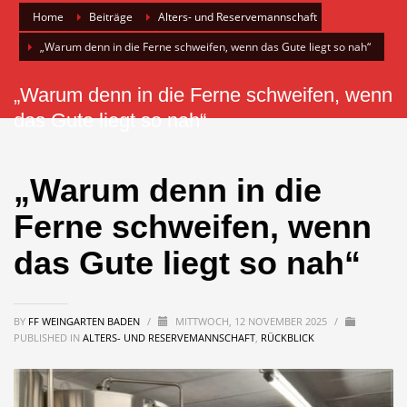
Home
Beiträge
Alters- und Reservemannschaft
„Warum denn in die Ferne schweifen, wenn das Gute liegt so nah“
„Warum denn in die Ferne schweifen, wenn
das Gute liegt so nah“
„Warum denn in die
Ferne schweifen, wenn
das Gute liegt so nah“
BY
FF WEINGARTEN BADEN
/
MITTWOCH, 12 NOVEMBER 2025
/
PUBLISHED IN
ALTERS- UND RESERVEMANNSCHAFT
,
RÜCKBLICK